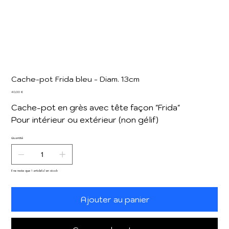
Cache-pot Frida bleu - Diam. 13cm
Prix
40,00 €
Cache-pot en grès avec tête façon "Frida"
Pour intérieur ou extérieur (non gélif)
Quantité
Il ne reste que 1 article(s) en stock
Ajouter au panier